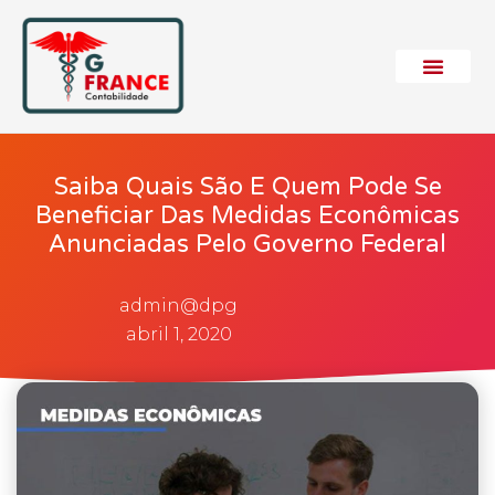
Saiba Quais São E Quem Pode Se
Beneficiar Das Medidas Econômicas
Anunciadas Pelo Governo Federal
admin@dpg
abril 1, 2020