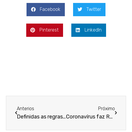
Facebook
Twitter
Pinterest
LinkedIn
Anterios
Próximo
Definidas as regras para empregador adiar pagamento de FGTS
Coronavírus faz Receita adiar para 30 de junho prazo de entrega da declaração do Imposto de Renda