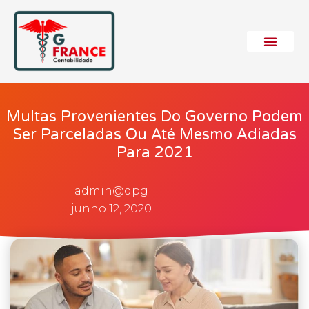
Multas Provenientes Do Governo Podem
Ser Parceladas Ou Até Mesmo Adiadas
Para 2021
admin@dpg
junho 12, 2020