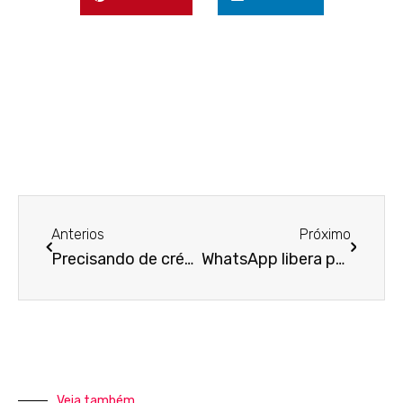
Anterios
Próximo
Precisando de crédito? Então, veja se você tem direito ao PRONAMPE
WhatsApp libera pagamentos e envio de dinheiro no Brasil
Veja também