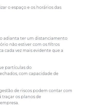
ar o espaço e os horários das
ão adianta ter um distanciamento
io não estiver com os filtros
ca cada vez mais evidente que a
e partículas do
echados, com capacidade de
gestão de riscos podem contar com
á traçar os planos de
 empresa.