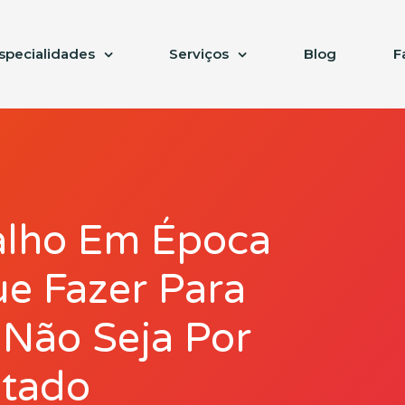
specialidades
Serviços
Blog
F
alho Em Época
e Fazer Para
Não Seja Por
itado