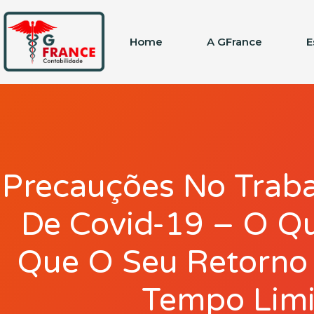
Home
A GFrance
E
Precauções No Trab
De Covid-19 – O Qu
Que O Seu Retorno 
Tempo Lim