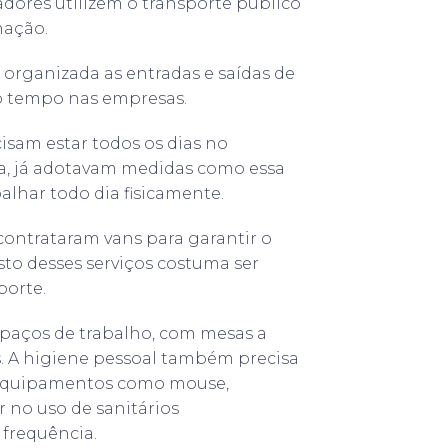
dores utilizem o transporte público
nação.
organizada as entradas e saídas de
o tempo nas empresas.
isam estar todos os dias no
a, já adotavam medidas como essa
alhar todo dia fisicamente.
 contrataram vans para garantir o
to desses serviços costuma ser
porte.
paços de trabalho, com mesas a
s. A higiene pessoal também precisa
, equipamentos como mouse,
r no uso de sanitários
 frequência.