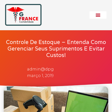
Controle De Estoque – Entenda Como
Gerenciar Seus Suprimentos E Evitar
Custos!
admin@dpg
março 1, 2019