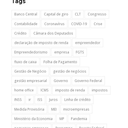
Tags
Banco Central
Capital de giro
CLT
Congresso
Contabilidade
Coronavírus
COVID-19
Crise
Crédito
Câmara dos Deputados
declaração de imposto de renda
empreendedor
Empreendedorismo
empresa
FGTS
fluxo de caixa
Folha de Pagamento
Gestão de Negócio
gestão de negócios
gestão empresarial
Governo
Governo Federal
home office
ICMS
imposto de renda
impostos
INSS
ir
ISS
Juros
Linha de crédito
Medida Provisória
MEI
microempresas
Ministério da Economia
MP
Pandemia