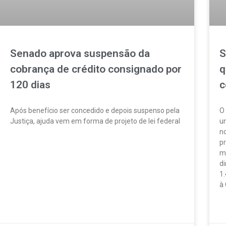
Senado aprova suspensão da
S
cobrança de crédito consignado por
q
120 dias
c
Após benefício ser concedido e depois suspenso pela
O 
Justiça, ajuda vem em forma de projeto de lei federal
u
no
pr
LEIA MAIS »
m
d
1.
à
LE