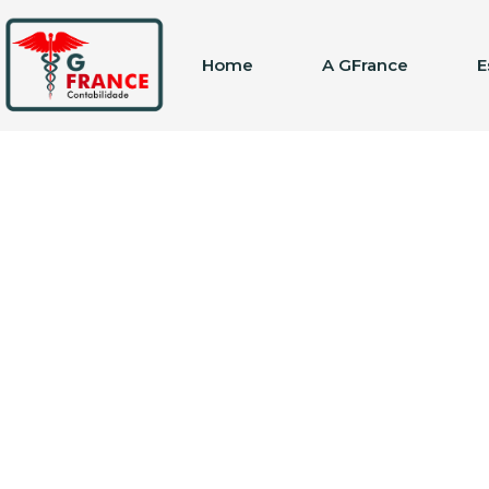
Home
A GFrance
E
Categoria: Sena