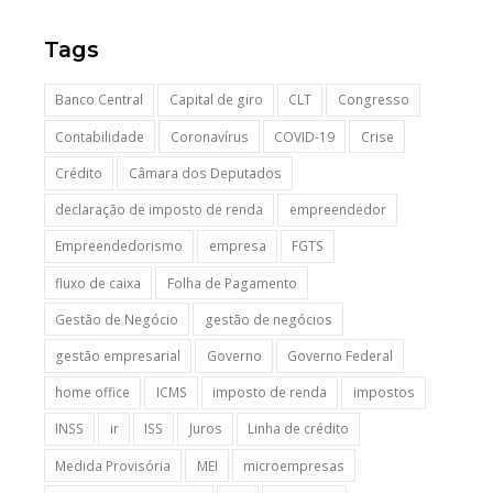
Tags
Banco Central
Capital de giro
CLT
Congresso
Contabilidade
Coronavírus
COVID-19
Crise
Crédito
Câmara dos Deputados
declaração de imposto de renda
empreendedor
Empreendedorismo
empresa
FGTS
fluxo de caixa
Folha de Pagamento
Gestão de Negócio
gestão de negócios
gestão empresarial
Governo
Governo Federal
home office
ICMS
imposto de renda
impostos
INSS
ir
ISS
Juros
Linha de crédito
Medida Provisória
MEI
microempresas