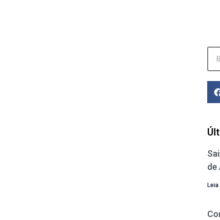
Úl
Sai
de
Leia
Co