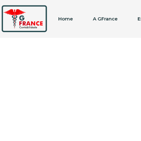
Home
A GFrance
E
Etiqueta: CGPE