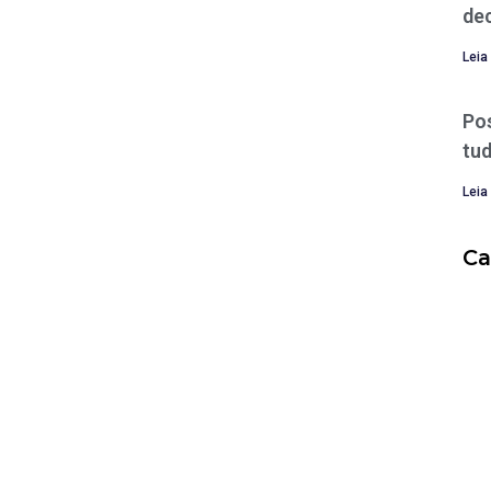
de
Leia
Po
tud
Leia
Ca