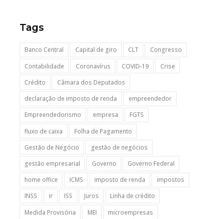
Tags
Banco Central
Capital de giro
CLT
Congresso
Contabilidade
Coronavírus
COVID-19
Crise
Crédito
Câmara dos Deputados
declaração de imposto de renda
empreendedor
Empreendedorismo
empresa
FGTS
fluxo de caixa
Folha de Pagamento
Gestão de Negócio
gestão de negócios
gestão empresarial
Governo
Governo Federal
home office
ICMS
imposto de renda
impostos
INSS
ir
ISS
Juros
Linha de crédito
Medida Provisória
MEI
microempresas