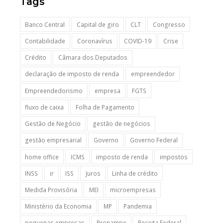
Tags
Banco Central
Capital de giro
CLT
Congresso
Contabilidade
Coronavírus
COVID-19
Crise
Crédito
Câmara dos Deputados
declaração de imposto de renda
empreendedor
Empreendedorismo
empresa
FGTS
fluxo de caixa
Folha de Pagamento
Gestão de Negócio
gestão de negócios
gestão empresarial
Governo
Governo Federal
home office
ICMS
imposto de renda
impostos
INSS
ir
ISS
Juros
Linha de crédito
Medida Provisória
MEI
microempresas
Ministério da Economia
MP
Pandemia
pequenas empresas
Pronampe
Receita Federal