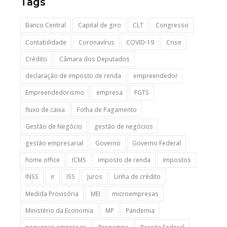
Tags
Banco Central
Capital de giro
CLT
Congresso
Contabilidade
Coronavírus
COVID-19
Crise
Crédito
Câmara dos Deputados
declaração de imposto de renda
empreendedor
Empreendedorismo
empresa
FGTS
fluxo de caixa
Folha de Pagamento
Gestão de Negócio
gestão de negócios
gestão empresarial
Governo
Governo Federal
home office
ICMS
imposto de renda
impostos
INSS
ir
ISS
Juros
Linha de crédito
Medida Provisória
MEI
microempresas
Ministério da Economia
MP
Pandemia