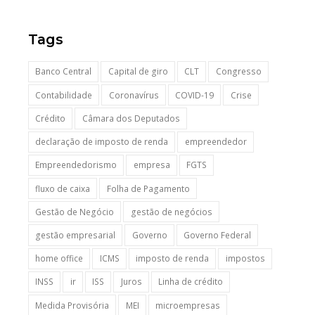
Tags
Banco Central
Capital de giro
CLT
Congresso
Contabilidade
Coronavírus
COVID-19
Crise
Crédito
Câmara dos Deputados
declaração de imposto de renda
empreendedor
Empreendedorismo
empresa
FGTS
fluxo de caixa
Folha de Pagamento
Gestão de Negócio
gestão de negócios
gestão empresarial
Governo
Governo Federal
home office
ICMS
imposto de renda
impostos
INSS
ir
ISS
Juros
Linha de crédito
Medida Provisória
MEI
microempresas