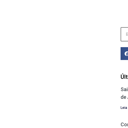
Úl
Sai
de
Leia
Co