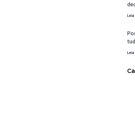
de
Leia
Po
tud
Leia
Ca