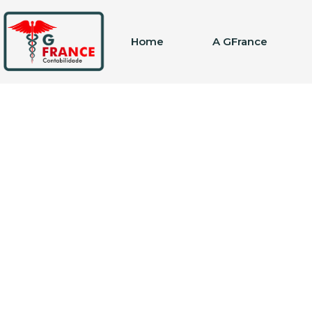
Home
A GFrance
Etiqueta: novo c