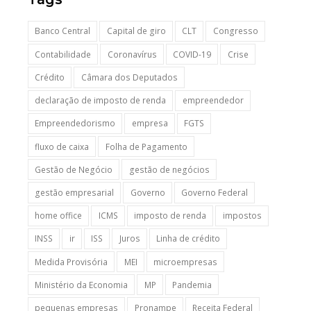
Banco Central
Capital de giro
CLT
Congresso
Contabilidade
Coronavírus
COVID-19
Crise
Crédito
Câmara dos Deputados
declaração de imposto de renda
empreendedor
Empreendedorismo
empresa
FGTS
fluxo de caixa
Folha de Pagamento
Gestão de Negócio
gestão de negócios
gestão empresarial
Governo
Governo Federal
home office
ICMS
imposto de renda
impostos
INSS
ir
ISS
Juros
Linha de crédito
Medida Provisória
MEI
microempresas
Ministério da Economia
MP
Pandemia
pequenas empresas
Pronampe
Receita Federal