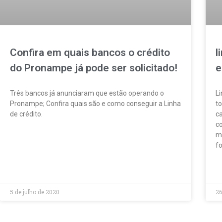
Confira em quais bancos o crédito
l
do Pronampe já pode ser solicitado!
e
Três bancos já anunciaram que estão operando o
L
Pronampe; Confira quais são e como conseguir a Linha
t
de crédito.
c
co
m
LEIA MAIS »
fo
LE
5 de julho de 2020
26